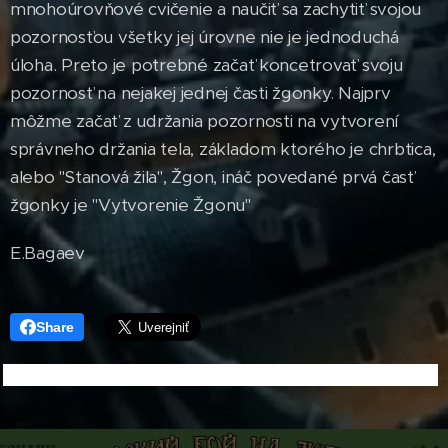
mnohoúrovňové cvičenie a naučiť sa zachytiť svojou
pozornosťou všetky jej úrovne nie je jednoduchá
úloha. Preto je potrebné začať koncetrovať svoju
pozornosť na nejakej jednej časti žgonky. Najprv
môžme začať z udržania pozornosti na vytvorení
správneho držania tela, základom ktorého je chrbtica,
alebo "Stanová žila", Žgon, ináč povedané prvá časť
žgonky je "Vytvorenie Žgonu"
E.Bagaev
Share