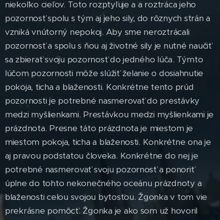
niekoľko cieľov. Toto rozptyľuje a a roztráca jeho
pozornosť spolu s tým aj jeho sily, do rôznych strán a
vzniká vnútorný nepokoj. Aby sme neroztrácali
pozornosť a spolu s ňou aj životné sily je nutné naučiť
sa zbierať svoju pozornosť do jedného lúča. Týmto
lúčom pozornosti môže slúžiť želanie o dosiahnutie
pokoja, ticha a blaženosti. Konkrétne tento prúd
pozornosti je potrebné nasmerovať do prestávky
medzi myšlienkami. Prestávkou medzi myšlienkami je
prázdnota. Presne táto prázdnota je miestom je
miestom pokoja, ticha a blaženosti. Konkrétne ona je
aj pravou podstatou človeka. Konkrétne do nej je
potrebné nasmerovať svoju pozornosť a ponoriť
úplne do tohto nekonečného oceánu prázdnoty a
blaženosti celou svojou bytosťou. Žgonka v tom vie
prekrásne pomôcť. Žgonka je ako som už hovoril