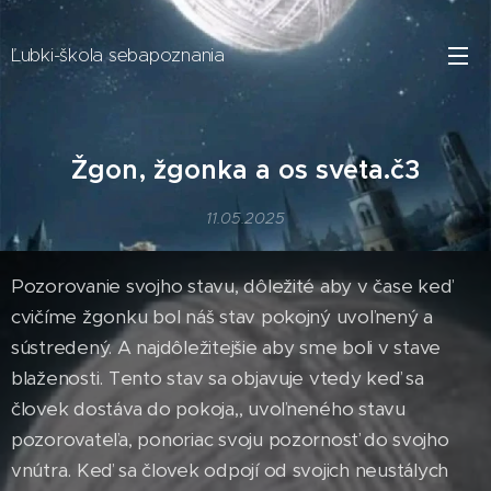
Ľubki-škola sebapoznania
Žgon, žgonka a os sveta.č3
11.05.2025
Pozorovanie svojho stavu, dôležité aby v čase keď
cvičíme žgonku bol náš stav pokojný uvoľnený a
sústredený. A najdôležitejšie aby sme boli v stave
blaženosti. Tento stav sa objavuje vtedy keď sa
človek dostáva do pokoja,, uvoľneného stavu
pozorovateľa, ponoriac svoju pozornosť do svojho
vnútra. Keď sa človek odpojí od svojich neustálych