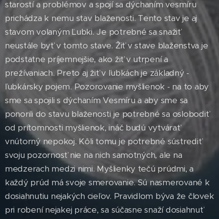
starostí a problémov a spojí sa dýchaním vesmíru
prichádza k nemu stav blaženosti. Tento stav je aj
stavom volaným Ľubki. Je potrebné sa snažiť
neustále byť v tomto stave. Žiť v stave blaženstva je
podstatne príjemnejšie, ako žiť v utrpení a
prežívaniach. Preto aj žiť v ľubkách je základný -
ľubkársky pojem. Pozorovanie myšlienok - na to aby
sme sa spojili s dýchaním Vesmíru a aby sme sa
ponorili do stavu blaženosti je potrebné sa oslobodiť
od prítomnosti myšlienok, ináč budú vytvárať
vnútorný nepokoj. Kôli tomu je potrebné sústrediť
svoju pozornosť nie na nich samotných, ale na
medzerach medzi nimi. Myšlienky tečú prúdmi, a
každý prúd má svoje smerovanie. Sú nasmerované k
dosiahnutiu nejakých cieľov. Pravidlom býva že človek
pri robení nejakej práce, sa súčasne snaží dosiahnuť