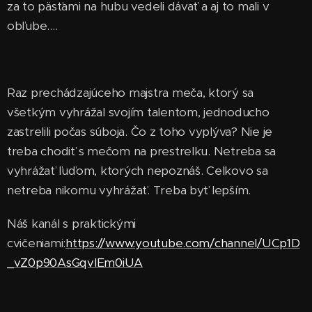
za to päsťami na hubu vedeli dávať a aj to mali v
obľube....
Raz prechádzajúceho majstra meča, ktorý sa
všetkým vyhrážal svojím talentom, jednoducho
zastrelili počas súboja. Čo z toho vyplýva? Nie je
treba chodiť s mečom na prestrelku. Netreba sa
vyhrážať ľuďom, ktorých nepoznáš. Celkovo sa
netreba nikomu vyhrážať. Treba byť lepším.
Náš kanál s praktickými
cvičeniami:
https://www.youtube.com/channel/UCp1D
_vZ0p90AsGqvIEm0iUA