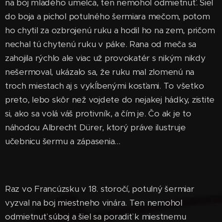
na boj mladého umelca, ten nemohol odmietnuť. Šiel
do boja a pichol potulného šermiara mečom, potom
ho chytil za ozbrojenú ruku a hodil ho na zem, pričom
nechal tú chytenú ruku v páke. Rana od meča sa
zahojila rýchlo ale viac už provokatér s nikým nikdy
nešermoval, ukázalo sa, že ruku mal zlomenú na
troch miestach aj s vykĺbenými kosťami. To všetko
preto, lebo skôr než vojdete do nejakej hádky, zistite
si, ako sa volá váš protivník, a čím je. Čo ak je to
náhodou Albrecht Dürer, ktorý práve ilustruje
učebnicu šermu a zápasenia...
Raz vo Francúzsku v 18. storočí, potulný šermiar
vyzval na boj miestneho vinára. Ten nemohol
odmietnuť súboj a šiel sa poradiť k miestnemu