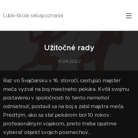
Ľubki-škola sebapoznania
Užitočné rady
15.04.2022
Raz vo Švajčiarsku v 16. storočí, cestujúci majster
meča vyzval na boj miestneho pekára. Kvôli svojmu
postaveniu v spoločnosti to tento nemohol
odmietnuť, postavil sa na boj a zabil majstra meča.
Predtým, ako sa stal pekárom bol 10 rokov
profesionálnym vojakom, preto treba opatrne
vyberať objekt svojich posmechov...