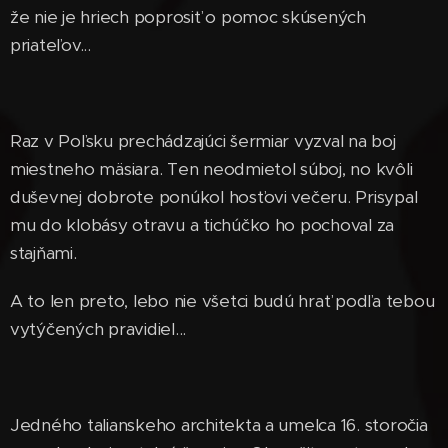
že nie je hriech poprosiť o pomoc skúsených
priateľov...
Raz v Poľsku prechádzajúci šermiar vyzval na boj
miestneho mäsiara. Ten neodmietol súboj, no kvôli
duševnej dobrote ponúkol hosťovi večeru. Prisypal
mu do klobásy otravu a tichúčko ho pochoval za
stajňami.
A to len preto, lebo nie všetci budú hrať podľa tebou
vytýčených pravidiel...
Jedného talianskeho architekta a umelca 16. storočia