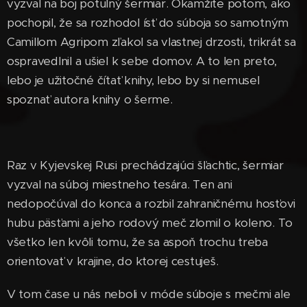
vyzval na boj potulný šermiar. Okamžite potom, ako
pochopil, že sa rozhodol ísť do súboja so samotným
Camillom Agripom zľakol sa vlastnej drzosti, trikrát sa
ospravedlnil a ušiel k sebe domov. A to len preto,
lebo je užitočné čítať knihy, lebo by si nemusel
spoznať autora knihy o šerme.
Raz v Kyjevskej Rusi prechádzajúci šľachtic, šermiar
vyzval na súboj miestneho tesára. Ten ani
nedopočúval do konca a rozbil zahraničnému hosťovi
hubu päsťami a jeho rodový meč zlomil o koleno. To
všetko len kvôli tomu, že sa aspoň trochu treba
orientovať v krajine, do ktorej cestuješ.
V tom čase u nás neboli v móde súboje s mečmi ale