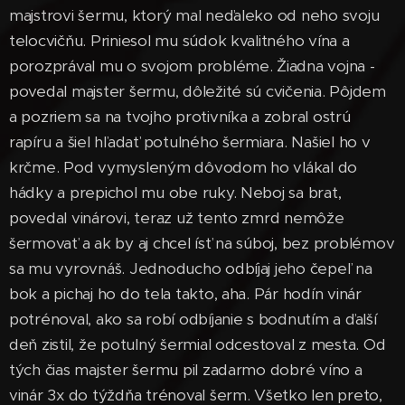
majstrovi šermu, ktorý mal neďaleko od neho svoju
telocvičňu. Priniesol mu súdok kvalitného vína a
porozprával mu o svojom probléme. Žiadna vojna -
povedal majster šermu, dôležité sú cvičenia. Pôjdem
a pozriem sa na tvojho protivníka a zobral ostrú
rapíru a šiel hľadať potulného šermiara. Našiel ho v
krčme. Pod vymysleným dôvodom ho vlákal do
hádky a prepichol mu obe ruky. Neboj sa brat,
povedal vinárovi, teraz už tento zmrd nemôže
šermovať a ak by aj chcel ísť na súboj, bez problémov
sa mu vyrovnáš. Jednoducho odbíjaj jeho čepeľ na
bok a pichaj ho do tela takto, aha. Pár hodín vinár
potrénoval, ako sa robí odbíjanie s bodnutím a ďalší
deň zistil, že potulný šermial odcestoval z mesta. Od
tých čias majster šermu pil zadarmo dobré víno a
vinár 3x do týždňa trénoval šerm. Všetko len preto,