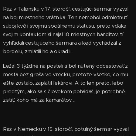
Raz v Taliansku v 17. storočí, cestujúci šermiar vyzval
na boj miestneho vrátnika. Ten nemohol odmietnuť
súboj kvôli svojmu sociálnemu statusu, preto vďaka
svojim kontaktom si najal 10 miestnych banditov, tí
vyhľadali cestujúceho šermiara a keď vychádzal z
bordelu, zmlátili ho a okradli.
Ležal 3 týždne na posteli a bol nútený odcestovať z
mesta bez groša vo vrecku, pretože všetko, čo mu
ešte zostalo, zaplatil lekárovi. A to len preto, lebo
predtým, ako sa s človekom pohádaš, je potrebné
zistiť, koho má za kamarátov...
Raz v Nemecku v 15. storočí, potulný šermiar vyzval