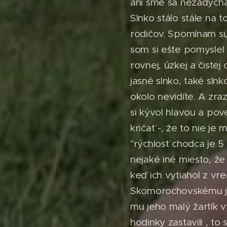
ani sme sa nezadýchal
Slnko stálo stále na
rodičov. Spomínam si, 
som si ešte pomyslel
rovnej, úzkej a čistej
jasné slnko, také slnk
okolo nevidíte. A zra
si kývol hlavou a pove
kričať -, že to nie j
"rýchlosť chodca je 5
nejaké iné miesto, že
keď ich vytiahol z vre
Skomorochovskému jaz
mu jeho malý žartík v
hodinky zastavili , t