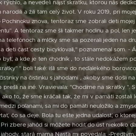
 rýchlo, a nevedeli nájsť skratku, ktorou nás dedko 
 narodili a žili tam celý život. V roku 2019, pri moje
o Pochinoku znova, tentoraz sme zobrali deti mojej
entu". A tentoraz sme šli takmer hodinu a pol, len
na telefónoch a mlčky sme sa pozerali jeden na dr
 deti časť cesty bicyklovali," poznamenal som. - Á
 byť, a kde je ten chodník , to stále nedokážem p
ratky" " boli také: išli sme do neďalekého borovic
čistinky na čistinku s jahodami , akoby sme došli n
 prešli na iné. Vravievala: "Chodíme na skratky ".
 ako to, že sme kráčali tak, že mi v pamäti zostali 
 medzi poľanami, sa mi do pamäti neuložilo a zmysel 
ať, čo sa deje. Bola tu ešte jedna udalosť, o ktorej
ri zbere jahôd si môžete hodiť do úst niekoľko ďal
 jahody, stará mama Nasťa mi povedala: -Predtým, 