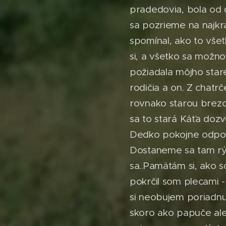
pradedovia, bola od 
sa pozrieme na najkr
spomínal, ako to vše
si, a všetko sa možno
požiadala môjho staré
rodičia a on. Z chatr
rovnako starou brezou
sa to stará Káťa dozve
Dedko pokojne odpov
Dostaneme sa tam rýc
sa..Pamätám si, ako s
pokrčil som plecami -
si neobujem poriadnu
skoro ako papuče ale