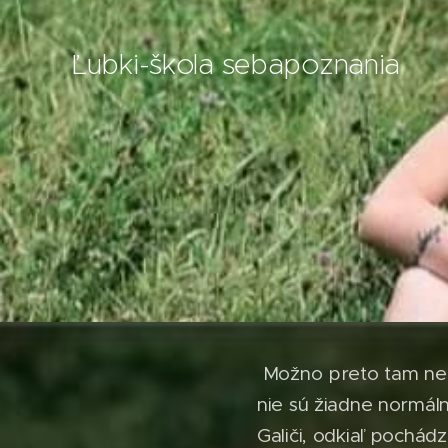
Ľubki-škola sebapoznania
Možno preto tam nebol
nie sú žiadne normáln
Galiči, odkiaľ pochádz