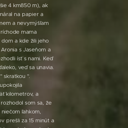
šie 4 km850 m), ak
máral na papier a
klamem a nevymýšľam
o príchode mama
 dom a kde žili jeho
rá Aronia s Jaseňom a
hodli ísť s nami. Keď
ďaleko, veď sa unavia.
skratkou ".
upokojila
ť kilometrov, a
a rozhodol som sa, že
v niečom ľahkom,
 prešli za 15 minút a