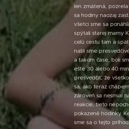
len zmätená, pozrela
sa hodiny naozaj zast
všetci sme sa ponáhľa
spýtali starej mamy K
celú cestu tam a späť
našli sme presvedčivé
a takom čase, boli sm
ešte 30 alebo 40 min
presvedčiť, že všetko
sa, ako teraz chápem,
zároveň sa nesmial na
reakcie, tieto nepoch
pokazené hodinky. Ke
sme sa o tejto príhod