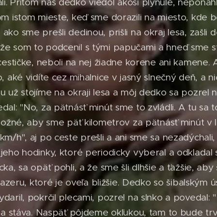
i. Pritom nás dedko viedol akosi plynule, neponáhľa
 tom istom mieste, keď sme dorazili na miesto, kde
ako sme prešli dedinou, prišli na okraj lesa, zašli 
 že som to podcenil s tými papučami a hneď sme s
 cestičke, neboli na nej žiadne korene ani kamene. A
o, aké vidíte cez mihalnice v jasný slnečný deň, a ni
zu už stojíme na okraji lesa a môj dedko sa pozrel 
dal: "No, za pätnásť minút sme to zvládli. A tu sa to
e možné, aby sme päť kilometrov za pätnásť minút v 
 km/h", aj po ceste prešli a ani sme sa nezadýchali
 jeho hodinky, ktoré periodicky vyberal a odkladal 
cka, sa opäť pohli, a že sme šli dlhšie a ťažšie, aby
eru, ktoré je oveľa bližšie. Dedko so šibalským
ydaril, pokrčil plecami, pozrel na slnko a povedal:
o sa stáva. Naspäť pôjdeme okľukou, tam to bude tr