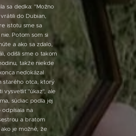
la sa dedka: "Možno
vrátili do Dubian,
re istotu sme sa
o nie. Potom som si
núte a ako sa zdalo,
li, odišli sme o takom
hodinu, takže niekde
 konca nedokázal
m starého otca, ktorý
vysvetliť "úkaz", ale
ma, súdiac podľa jej
o odpísala na
 sestrou a bratom
, ako je možné, že