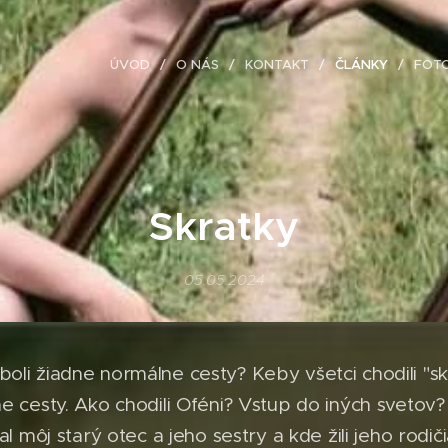
ÚVOD
O NÁS
KONTAKT
ČLÁNKY
FOT
Skratky
05.05.2024
i žiadne normálne cesty? Keby všetci chodili "skra
e cesty. Ako chodili Oféni? Vstup do iných svetov
al môj starý otec a jeho sestry a kde žili jeho rodič