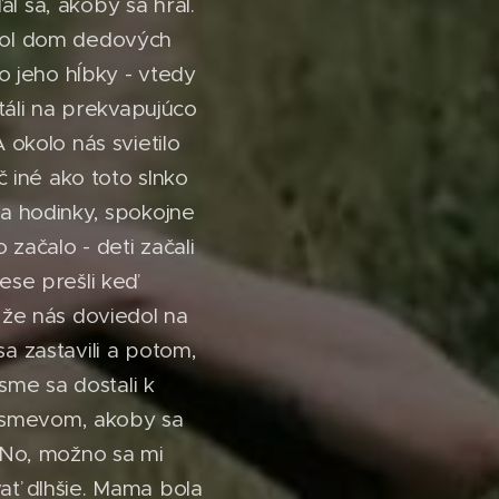
l sa, akoby sa hral.
 bol dom dedových
do jeho hĺbky - vtedy
táli na prekvapujúco
 okolo nás svietilo
č iné ako toto slnko
na hodinky, spokojne
 začalo - deti začali
lese prešli keď
, že nás doviedol na
sa zastavili a potom,
 sme sa dostali k
 úsmevom, akoby sa
 "No, možno sa mi
vať dlhšie. Mama bola