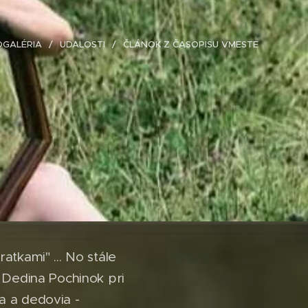
OGALÉRIA
UDALOSTI
ČLÁNOK Z ČASOPISU VMESTE
tkami" ... No stále
? Dedina Pochinok pri
ia a dedovia -