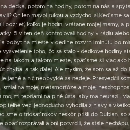
 na dedka, potom na hodiny, potom na nás a spýta
avili? On len mávol rukou a vzdychol si.Keď sme sa 
li pozrieť, koľko je hodín, vrátane mojej mamy, a p
atky, či v ten deň kontrolovali hodiny v rádiu aleb
 a pobyt na mieste v dedine rozvrhli minútu po mi
 vysvetlenie toho, čo sa stalo - dedkove hodiny stá
e na takom a takom mieste, späť sme šli viac ako 
út chýba, a tak ďalej. Ale myslím, že som sa až do
 je jasné a nič neobvyklé sa nedeje. Presvedčil so
 smial na mojej metamorfóze a mojej neschopnosti 
 mojimi teoriami na plné ústa, aby ma neurazil. Ma
opiteľné veci jednoducho vyhodila z hlavy a všetk
ď sme o tridsať rokov neskôr prišli do Dubian, so
e opäť rozprávali a oni potvrdili, že stále nechápu