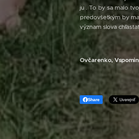
ju . To by sa malo tvo
predovšetkým by malo
význam slova chľastat
Ovčarenko, Vspomi
Share