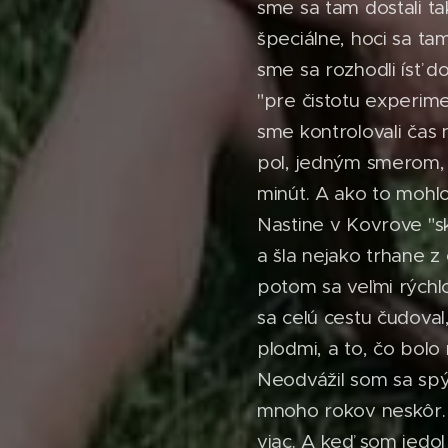
sme sa tam dostali tak
špeciálne, hoci sa tam
sme sa rozhodli ísť d
"pre čistotu experim
sme kontrolovali čas 
pol, jedným smerom, a
minút. A ako to mohlo
Nastine v Kovrove "sk
a šla nejako trhane z 
potom sa veľmi rýchlo
sa celú cestu čudoval,
plodmi, a to, čo bolo
Neodvážil som sa spýt
mnoho rokov neskôr. P
viac. A keď som jedol