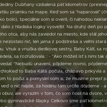
dediny Dubňany vzdialená päť kilometrov (presnej
atšiu priamku na mape. Keď som sa "naparoval" (č
tko bolo), špeciálne som si overil, či náhodou ne
 dalo z hľadiska logiky vysvetliť. Na druhý deň p
ho otca, aby nás zaviedol na miesto, kde stál jeho
če nezostalo nič, len jama z podstrešia a veľmi sta
. Vnuk a vnučka dedkovej sestry, Baby Káťi, sa roz
dela, sa rozrušovala. : - "Ako môžeš ísť s nimi tak 
edal: "Nebudú unavení, pôjdeme rovno, pôjdeme" 
hloKeď to Baba Káťa počula, chápavo prikývla a 
om to počul a pomyslel som si, že musíme prejsť pä
 veď o nič nejde, za hodinu tam určite dôjdeme - 
 obuv, ale vyrazím v tom, čo som nosil na dvore, 
bo gymnastické šľapky. Celkovo sme päť kilometrov