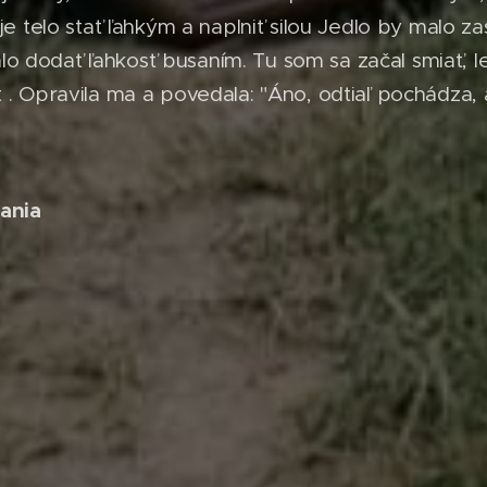
je telo stať ľahkým a naplniť silou Jedlo by malo zas
 dodať ľahkosť busaním. Tu som sa začal smiať, 
 . Opravila ma a povedala: "Áno, odtiaľ pochádza, 
nania