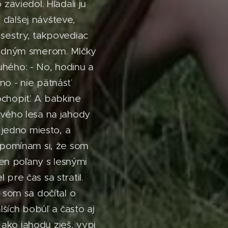
zaviedol. Hľadali ju
j ďalšej návšteve,
 sestry, takpovediac
 jedným smerom. Mlčky
uhého: - No, hodinu a
no - nie pätnásť
ochopiť. A babkine
ového lesa na jahody
a jedno miesto, a
 Spomínam si, že som
len poľany s lesnými
pre čas sa stratil.
 som sa dočítal o
ších bobúľ a často aj
ako jahodu zješ, vypi