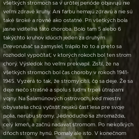
všetkých stromoch sa v určitej perióde objavujú nie
veľmi zdravé kruhy. Ani farbu nemajú zdravú a nie sú
také široké a rovné ako ostatné. Pri všetkých bola
jasne viditeľná táto choroba. Bolo tam 5 alebo 6
takýchto kruhov idúcich jeden za druhým.
Drevorubač sa zamyslel, trápilo ho to a preto sa
rozhodol vypočítať, v ktorých rokoch bol ten strom
chorý. Výsledok ho veľmi prekvapil. Zistil, že na
všetkých stromoch bol čas choroby v rokoch 1941-
1945. Vyzerá to tak, že stromy cítili, čo sa deje. Že sa
deje niečo strašné a spolu s ľuďmi trpeli útrapami
vojny. Na Šalamúnových ostrovoch, keď miestni
obyvatelia chcú vyčistiť nejakú časť lesa pre svoje
polia, nerúbu stromy. Jednoducho sa zhromaždia,
celý kmeň, a začnú nadávať stromom. Po niekoľkých
dňoch stromy hynú. Pomaly ale isto. V konečnom