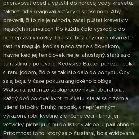
pripravovať obed a vpustili do horúcej vody krevetu,
taktiež čidlá reagovali aktívnym spôsobom. Aby
preverili, či to nie je náhoda, začali púšťať krevety v
nejakých intervaloch. Po každé čidlo vyskočilo do
hornej časti vlnovky. Tak isto bez chybne a okamžite
rastlina reaguje, keď sa niečo stane s človekom,
hlavne keď jej ten človek nie je ľahostajný, stará sa o
tú rastlinu a polieva ju. Kedysi sa Baxter porezal, polial
si ranu jódom, čidlo sa tak isto dalo do pohybu. Ony
sa aj boja. V čase pokusu anglického biológa
Watsona, jeden zo spolupracovníkov laboratória,
každý deň polieval kvet muškatu, staral sa o zem a
utieral lístočky. Druhý, naopak, s nepríjemným
výrazom, robil kvetine zle rôzne veci - lámal jej
vetvičky, pichal ju ihlou do lístkov alebo ju pálil ohňom.
Prítomnosť toho, ktorý sa o ňu staral, bola evidovaná