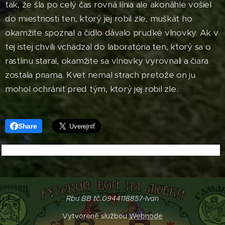
tak, že šla po celý čas rovná línia ale akonáhle vošiel
do miestnosti ten, ktorý jej robil zle, muškát ho
okamžite spoznal a čidlo dávalo prudké vlnovky. Ak v
tej istej chvíli vchádzal do laboratória ten, ktorý sa o
rastlinu staral, okamžite sa vlnovky vyrovnali a čiara
zostala priama. Kvet nemal strach pretože on ju
mohol ochrániť pred tým, ktorý jej robil zle.
Share
Rbu BB tč.0944118857-Ivan
Vytvorené službou
Webnode