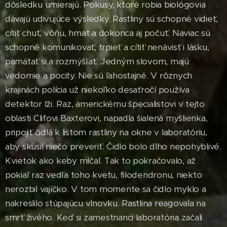
dôsledku umierajú. Pokusy, ktoré robia biológovia
dávajú udivujúce výsledky. Rastliny sú schopné vidieť,
cítiť chuť, vôňu, hmat a dokonca aj počuť. Naviac sú
schopné komunikovať, trpieť a cítiť nenávisť i lásku,
pamätať si a rozmýšľať. Jedným slovom, majú
vedomie a pocity. Nie sú ľahostajné. V rôznych
krajinách polícia už niekoľko desaťročí používa
detektor lži. Raz, americkému špecialistovi v tejto
oblasti Clifovi Baxterovi, napadla šialená myšlienka,
pripojiť čidlá k listom rastliny na okne v laboratóriu,
aby skúsil niečo preveriť. Čidlo bolo dlho nepohyblivé.
Kvietok ako keby mlčal. Tak to pokračovalo, až
pokiaľ raz vedľa toho kvetu, filodendronu, niekto
nerozbil vajíčko. V tom momente sa čidlo myklo a
nakreslilo stúpajúcu vlnovku. Rastlina reagovala na
smrť živého. Keď si zamestnanci laboratória začali