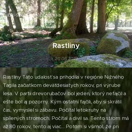
Ľubki-škola sebapoznania
Rastliny
20.06.2021
Rastliny Táto udalosť sa prihodila v regióne Nižného
Tagila začiatkom deväťdesiatych rokov, pri výrube
lesa. V partii drevorubačov bol jeden, ktorý nefajčil a
ešte bol aj pozorný. Kým ostatní fajčili, aby si skrátil
čas, vymyslel si zábavu. Počítal letokruhy na
spílených stromoch. Počítal a divil sa. Tento strom má
až 80 rokov, tento aj viac... Potom si všimol, že pri