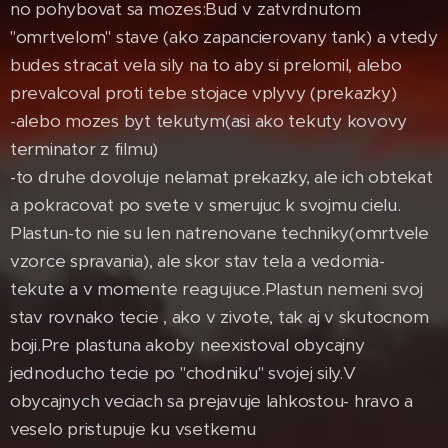
no pohybovat sa mozes:Bud v zatvrdnutom
"omrtvelom" stave (ako zapancierovany tank) a vtedy
budes stracat vela sily na to aby si prelomil, alebo
prevalcoval proti tebe stojace vplyvy (prekazky)
-alebo mozes byt tekutym(asi ako tekuty kovovy
terminator z filmu)
-to druhe dovoluje nelamat prekazky, ale ich obtekat
a pokracovat po svete v smerujuc k svojmu cielu.
Plastun-to nie su len natrenovane techniky(omrtvele
vzorce spravania), ale skor stav tela a vedomia-
tekute a v momente reagujuce.Plastun nemeni svoj
stav rovnako tecie , ako v zivote, tak aj v skutocnom
boji.Pre plastuna akoby neexistoval obycajny
jednoducho tecie po "chodniku" svojej sily.V
obycajnych veciach sa prejavuje lahkostou- hravo a
veselo pristupuje ku vsetkemu