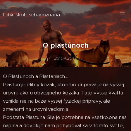
Ľubki-škola sebapoznania
O plastúnoch
29.04.2017
O Plastunoch a Plastaniach...
Plastun je elitny kozak, ktoreho priprava je na vyssej
urovni, ako u obycajneho kozaka .Tato vyssia kvalita
vznikla nie na baze vyssej fyzickej pripravy, ale
zmenami na urovni vedomia.
Podstata Plastuna :Sila je potrebna na vsetko,ona nas
naplna a dovoluje nam pohybovat sa v tomto svete,