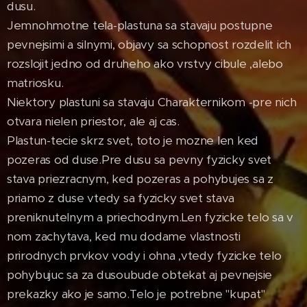
dusu.
Jemnohmotne tela-plastuna sa stavaju postupne
pevnejsimi a silnymi, objavy sa schopnost rozdelit ich
rozslojit jedno od druheho ako vrstvy cibule ,alebo
matriosku.
Niektory plastuni sa stavaju Charakternikom -pre nich
otvara nielen priestor, ale aj cas.
Plastun-tecie skrz svet, toto je mozne len ked
pozeras od duse.Pre dusu sa pevny fyzicky svet
stava priezracnym, ked pozeras a pohybujes sa z
priamo z duse vtedy sa fyzicky svet stava
preniknutelnym a priechodnym.Len fyzicke telo sa v
nom zachytava, ked mu dodame vlastnosti
prirodnych prvkov vody i ohna ,vtedy fyzicke telo
pohybujuc sa za dusoubude obtekat aj pevnejsie
prekazky ako je samo.Telo je potrebne "kupat"