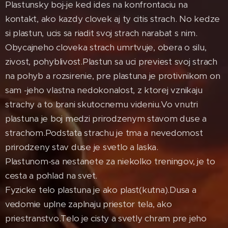
Plastunsky boj-je ked ides na konfrontaciu na
kontakt, ako kazdy clovek aj ty citis strach. No kedze
si plastun, ucis sa riadit svoj strach narabat s nim.
Obycajneho cloveka strach umrtvuje, obera o silu,
zivost, pohyblivost.Plastun sa uci previest svoj strach
na pohyb a rozsirenie, pre plastuna je protivnikom on
sam -jeho vlastna nedokonalost, z ktorej vznikaju
strachy a to brani skutocnemu videniu.Vo vnutri
plastuna je boj medzi prirodzenym stavom duse a
strachom.Podstata strachu je tma a nevedomost
prirodzeny stav duse je svetlo a laska.
Plastunom-sa nestanete za niekolko treningov, je to
cesta a pohlad na svet.
Fyzicke telo plastuna je ako plast(kutna).Dusa a
vedomie uplne zaplnaju priestor tela, ako
priestranstvo.Telo je cisty a svetly chram pre jeho