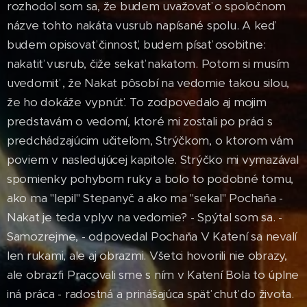
rozhodol som sa, že budem uvažovať o spoločnom
názve tohto nakáta vusrub napísané spolu. A keď
budem opisovať činnosť, budem písať osobitne:
nakatiť vusrub, čiže sekať nakatom. Potom si musím
uvedomiť , že Nakat pôsobí na vedomie takou silou,
že ho dokáže vypnúť. To zodpovedalo aj mojim
predstavám o vedomí, ktoré mi zostali po práci s
predchádzajúcim učiteľom, Strýčkom, o ktorom vám
poviem v nasledujúcej kapitole. Strýčko mi vymazával
spomienky pohybom ruky a bolo to podobné tomu,
ako ma "lepil" Stepanyč a ako ma "sekal" Pochaňa -
Nakat je teda vplyv na vedomie? - Spýtal som sa. -
Samozrejme, - odpovedal Pochaňa V Katení sa nevalí
len rukami, ale aj obrazmi. Všetci hovorili nie obrazy,
ale obrazfi Pracovali sme s ním v Katení Bola to úplne
iná práca - radostná a prinášajúca späť chuť do života.