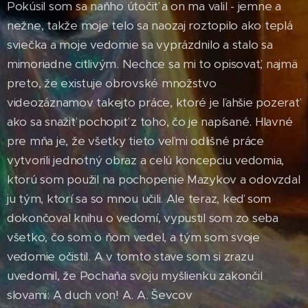
Pokúsil som sa naňho útočiť a on ma valil - jemne a
nežne, takže moje telo sa naozaj roztopilo ako teplá
sviečka a moje vedomie sa vyprázdnilo a stalo sa
mimoriadne citlivým. Nechce sa mi to opisovať, najmä
preto, že existuje obrovské množstvo
videozáznamov takejto práce, ktoré je ľahšie pozerať
ako sa snažiť pochopiť z toho, čo je napísané. Hlavné
pre mňa je, že všetky tieto veľmi odlišné práce
vytvorili jednotný obraz a celú koncepciu vedomia,
ktorú som použil na pochopenie Mazykov a odovzdal
ju tým, ktorí sa so mnou učili. Ale teraz, keď som
dokončoval knihu o vedomí, vypustil som zo seba
všetko, čo som o ňom vedel, a tým som svoje
vedomie očistil. A v tomto stave som si zrazu
uvedomil, že Pochaňa svoju myšlienku zakončil
slovami: A duch von! A. A. Ševcov