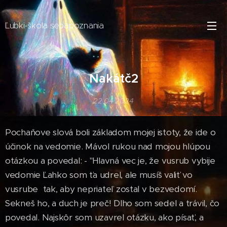
Ľubki-škola sebapoznania
Nakátč2
22.04.2024
Pochaňove slová boli základom mojej istoty, že ide o
účinok na vedomie. Mávol rukou nad mojou hlúpou
otázkou a povedal: - "Hlavná vec je, že vusrub vybije
vedomie Ľahko som ťa udrel, ale musíš valiť vo
vusrube tak, aby nepriateľ zostal v bezvedomí.
Sekneš ho, a duch je preč! Dlho som sedel a trávil, čo
povedal. Najskôr som uzavrel otázku, ako písať, a