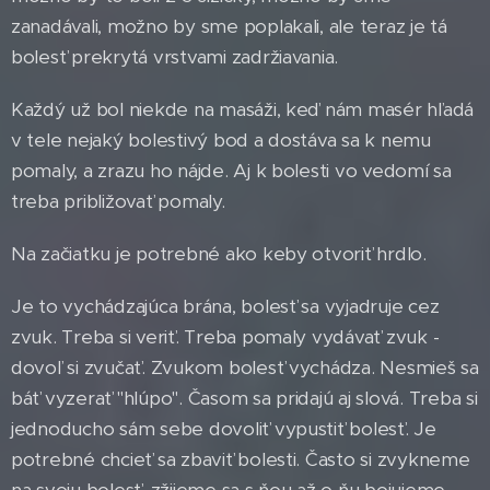
zanadávali, možno by sme poplakali, ale teraz je tá
bolesť prekrytá vrstvami zadržiavania.
Každý už bol niekde na masáži, keď nám masér hľadá
v tele nejaký bolestivý bod a dostáva sa k nemu
pomaly, a zrazu ho nájde. Aj k bolesti vo vedomí sa
treba približovať pomaly.
Na začiatku je potrebné ako keby otvoriť hrdlo.
Je to vychádzajúca brána, bolesť sa vyjadruje cez
zvuk. Treba si veriť. Treba pomaly vydávať zvuk -
dovoľ si zvučať. Zvukom bolesť vychádza. Nesmieš sa
báť vyzerať "hlúpo". Časom sa pridajú aj slová. Treba si
jednoducho sám sebe dovoliť vypustiť bolesť. Je
potrebné chcieť sa zbaviť bolesti. Často si zvykneme