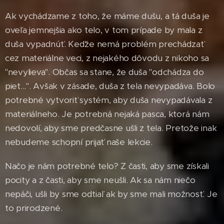
Ak vychádzame z toho, že máme dušu, a tá duša je
oveľa jemnejšia ako telo, v tom prípade by mala z
duša vypadnúť. Keďže nemá problém prechádzať
cez materiálne veci, z nejakého dôvodu z nikoho sa
"nevylieva". Občas sa stane, že duša "odchádza do
piet...". Avšak v zásade, duša z tela nevypadáva. Bolo
potrebné vytvoriť systém, aby duša nevypadávala z
materiálneho. Je potrebná nejaká pasca, ktorá nám
nedovolí, aby sme predčasne ušli z tela. Pretože inak
nebudeme schopní prijať naše lekcie.
Načo je nám potrebné telo? Z časti, aby sme získali
pocity a z časti, aby sme neušli. Ak sa nám niečo
nepáči, ušli by sme odtiaľ ak by sme mali možnosť. Je
to prirodzené.