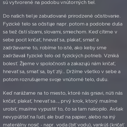
sú vytvorené na podobu vnútorných tiel.
Do našich tiel je zabudované prirodzené očisťovanie.
Fyzické telo sa očisťuje napr. potom a podobne duša
sa tiež čistí slzami, slovami, smiechom. Keď cítime v
sebe pocit kričať, hnevať sa, plakať, smiať a
zadržiavame to, robíme to isté, ako keby sme
zadržiavali fyzické telo od fyzických potrieb. Vzniká
bolesť. Žijeme v spoločnosti a zakazujú nám kričať,
hnevať sa, smiať sa, byť zlý... Držíme všetko v sebe a
potom rozrušujeme svoje vnútorné telo, dušu.
Keď narážame na to miesto, ktoré nás gniavi, núti nás
kričať, plakať, hnevať sa..., prvý krok, ktorý musíme
urobiť, musíme vypustiť to, čo sa tam nakopilo. Avšak
nevypúšťať na ľudí, ale buď na papier, alebo na iný
materiálny nosič - napr. voda (biť vodu), vankúš (kričať