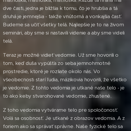
matrioška, matrioška, matrioška. Každá tá hrana má
dve časti, jedna je bližšia k tomu, čo je hrubšia a tá
druhá je jemnejšia - takže vnútorná a vonkajšia časť.
Budeme sa učiť všetky telá. Najlepšie je to na živom
seminári, aby sme si nastavili videnie a aby sme videli
telá.
Teraz je možné vidieť vedomie. Už sme hovorili o
tom, keď duša vypúšťa zo seba jemnohmotné
prostredie, ktoré je rozliate okolo nás. Vo
všeobecnosti starí ľudia, mázikovia hovorili, že všetko
je vedomie. Z tohto vedomia je utkané naše telo - je
to ako keby stvarohované vedomie, zhustené.
Z toho vedomia vytvárame telo pre spoločonosť.
Volá sa osobnosť. Je utkané z obrazov vedomia. A z
foriem ako sa správať správne. Naše fyzické telo sa