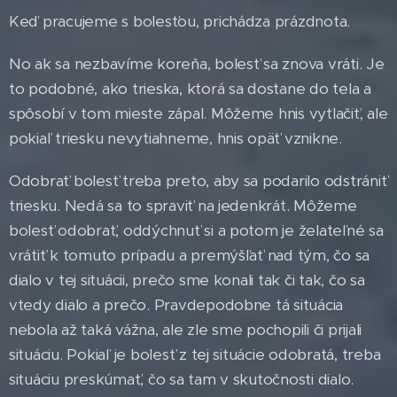
Keď pracujeme s bolesťou, prichádza prázdnota.
No ak sa nezbavíme koreňa, bolesť sa znova vráti. Je
to podobné, ako trieska, ktorá sa dostane do tela a
spôsobí v tom mieste zápal. Môžeme hnis vytlačiť, ale
pokiaľ triesku nevytiahneme, hnis opäť vznikne.
Odobrať bolesť treba preto, aby sa podarilo odstrániť
triesku. Nedá sa to spraviť na jedenkrát. Môžeme
bolesť odobrať, oddýchnuť si a potom je želateľné sa
vrátiť k tomuto prípadu a premýšľať nad tým, čo sa
dialo v tej situácii, prečo sme konali tak či tak, čo sa
vtedy dialo a prečo. Pravdepodobne tá situácia
nebola až taká vážna, ale zle sme pochopili či prijali
situáciu. Pokiaľ je bolesť z tej situácie odobratá, treba
situáciu preskúmať, čo sa tam v skutočnosti dialo.