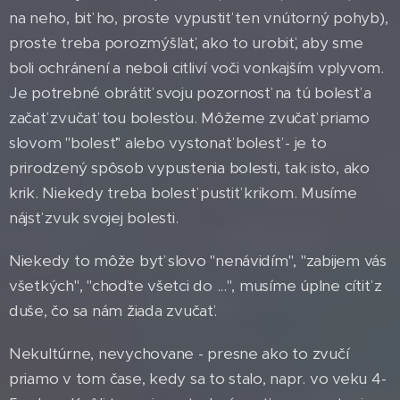
na neho, biť ho, proste vypustiť ten vnútorný pohyb),
proste treba porozmýšľať, ako to urobiť, aby sme
boli ochránení a neboli citliví voči vonkajším vplyvom.
Je potrebné obrátiť svoju pozornosť na tú bolesť a
začať zvučať tou bolesťou. Môžeme zvučať priamo
slovom "bolesť" alebo vystonať bolesť - je to
prirodzený spôsob vypustenia bolesti, tak isto, ako
krik. Niekedy treba bolesť pustiť krikom. Musíme
nájsť zvuk svojej bolesti.
Niekedy to môže byť slovo "nenávidím", "zabijem vás
všetkých", "choďte všetci do ...", musíme úplne cítiť z
duše, čo sa nám žiada zvučať.
Nekultúrne, nevychovane - presne ako to zvučí
priamo v tom čase, kedy sa to stalo, napr. vo veku 4-