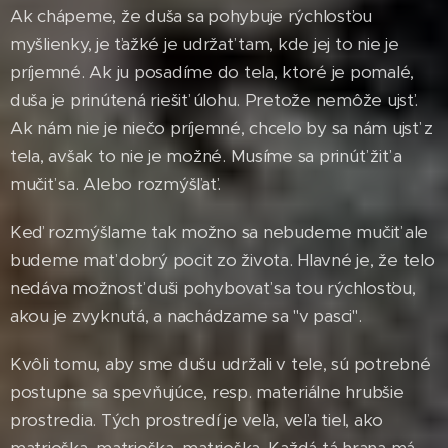
Ak chápeme, že duša sa pohybuje rýchlosťou
myšlienky, je ťažké je udržať tam, kde jej to nie je
príjemné. Ak ju posadíme do tela, ktoré je pomalé,
duša je prinútená riešiť úlohu. Pretože nemôže ujsť.
Ak nám nie je niečo príjemné, chcelo by sa nám ujsť z
tela, avšak to nie je možné. Musíme sa prinúť žiť a
mučiť sa. Alebo rozmýšľať.
Keď rozmýšlame tak možno sa nebudeme mučiť ale
budeme mať dobrý pocit zo života. Hlavné je, že telo
nedáva možnosť duši pohybovať sa tou rýchlosťou,
akou je zvyknutá, a nachádzame sa "v pasci".
Kvôli tomu, aby sme dušu udržali v tele, sú potrebné
postupne sa spevňujúce, resp. materiálne hrubšie
prostredia. Tých prostredí je veľa, veľa tiel, ako