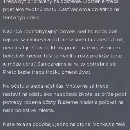
Treba byť pripravený na očistenie. Očistenie treba
prijať ako životnú cestu. Časť vedomia obrátime na
tento typ práce.
Napr:Čo robí "obyčajný" človek, keď ho niečo bolí -
najskôr sa nahnevá a potom sa snaží tú bolesť utlmiť,
nevnímať ju. Človek, ktorý prijal očistenie, všimne si
bolestivé miesto, teší sa mädlí si ruky, pretože teraz
ju môže ubrať. Samozrejme je na to potrebná sila.
Preto bude treba trošku zmeniť život.
Na očistu si treba nájsť čas. Vnútorne sa treba
nastaviť na očistu ako na spôsob života, až príde pocit
potreby robenia očisty. Budeme hľadať a poľovať na
naše bolestivé miesta.
Naše telá sa podobajú jedno na druhé. Vonkajšie telá