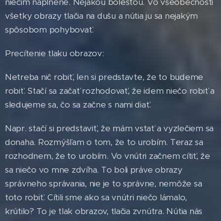
niečim naplnené. Nejakou bolesťou. Vo všeobecnosti
všetky obrazy tlačia na dušu a nútia ju sa nejakým
spôsobom pohybovať.
Precítenie tlaku obrazov:
Netreba nič robiť, len si predstavte, že to budeme
robiť. Stačí sa začať rozhodovať, že idem niečo robiť a
sledujeme sa, čo sa začne s nami diať.
Napr. stačí si predstaviť, že mám vstať a vyzlečiem sa
donaha. Rozmýšľam o tom, že to urobím. Teraz sa
rozhodnem, že to urobím. Vo vnútri začnem cítiť, že
sa niečo vo mne zdvíha. To boli práve obrazy
správneho správania, nie je to správne, nemôže sa
toto robiť. Cítili sme ako sa vnútri niečo lámalo,
krútilo? To je tlak obrazov, tlačia zvnútra. Nútia nás