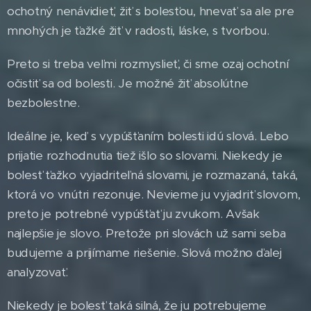
ochotný nenávidieť, žiť s bolesťou, hnevať sa ale pre
mnohých je ťažké žiť v radosti, láske, s tvorbou.
Preto si treba veľmi rozmyslieť, či sme ozaj ochotní
očistiť sa od bolesti. Je možné žiť absolútne
bezbolestne.
Ideálne je, keď s vypúšťaním bolesti idú slová. Lebo
prijatie rozhodnutia tiež išlo so slovami. Niekedy je
bolesť ťažko vyjadriteľná slovami, je rozmazaná, taká,
ktorá vo vnútri rezonuje. Nevieme ju vyjadriť slovom,
preto je potrebné vypúšťať ju zvukom. Avšak
najlepšie je slovo. Pretože pri slovách už sami seba
budujeme a prijímame riešenie. Slová možno ďalej
analyzovať.
Niekedy je bolesť taká silná, že ju potrebujeme