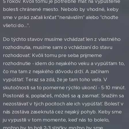
5 rokov. Kvôli tomu je potrebné mať na vypustenie
bolesti chránené miesto. Nebolo by vhodné, keby
sme v práci začali kričať "nenávidím" alebo "choďte
všetci do...".
Do týchto stavov musíme vchádzať len z vlastného
rozhodnutia, musíme sami o vchádzaní do stavu
rozhodovať. Kvôli tomu pre seba prijmeme
rozhodnutie - idem do nejakého veku a vypúšťam to,
čo ma tam z nejakého dôvodu drží. A začínam
vypúšťať. Teraz sa zdá, že je tam toho veľa. V
skutočnosti sa to pomerne rýchlo ukončí - 5-10 minút.
Postonáš si, poplačeš, môžeš sa aj zasmiať. Snažím sa
nezostávať v tých pocitoch ale ich vypúšťať. Bolesť v
nás zostáva zaseknutá cez nejaký pohyb. Keby sme
ju vypustili v tom momente, keď nás to bolelo,
možno by to boli 2-3 slzičky, možno by sme