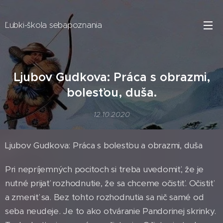
Ľubki-škola sebapoznania
Ljubov Gudkova: Práca s obrazmi,
bolesťou, duša.
12.10.2020
Ljubov Gudkova: Práca s bolesťou a obrazmi, duša
Pri nepríjemných pocitoch si treba uvedomiť, že je
nutné prijať rozhodnutie, že sa chceme očistiť. Očistiť
a zmeniť sa. Bez tohto rozhodnutia sa nič samé od
seba neudeje. Je to ako otváranie Pandorinej skrinky.