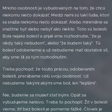
Mnoho osobností je vybudovaných na tom, že chcú
niekomu niečo dokázať. Medzi nami sú takí ľudia, ktorí
sa snažia niekomu niečo dokázať. Alebo minimálne sa
snažíme byť alebo nebyť ako niekto. Toto sú bolesti.
Bola nejaká bolesť a prijali sme rozhodnutie, "že ja
nikdy taký nebudem", alebo "že budem taký". Tú
bolesť odoberieme a už nebudeme mať dostatok síl,
aby sme šli za tým rozhodnutím.
Treba pochopiť, že touto prácou, odoberaním
bolesti, prerábame celú svoju osobnosť. Už
nebudeme takými akými sme boli, len "lepšími".
Nie, budeme sa musieť stať inými. Opäť sa
vybudujeme nanovo. Treba to pochopiť. Žiť v bolesti
vieme, žiť bez bolesti je pomerne ťažké. Človek je