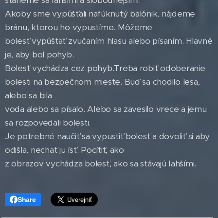
staneme sa ľahšími a slobodnejšími.
Akoby sme vypúšťali nafúknutý balónik, nájdeme
bránu, ktorou ho vypustíme. Môžeme
bolesť vypúšťať zvučaním hlasu alebo písaním. Hlavné
je, aby bol pohyb.
Bolesť vychádza cez pohyb.Treba robiť odoberanie
bolesti na bezpečnom mieste. Buď sa chodilo lesa,
alebo sa bila
voda alebo sa písalo. Alebo sa zavesilo vrece a jemu
sa rozpovedali bolesti.
Je potrebné naučiť sa vypustiť bolesť a dovoliť si aby
odišla, nechať ju ísť. Pocítiť, ako
z obrazov vychádza bolesť, ako sa stávajú ľahšími.
Share