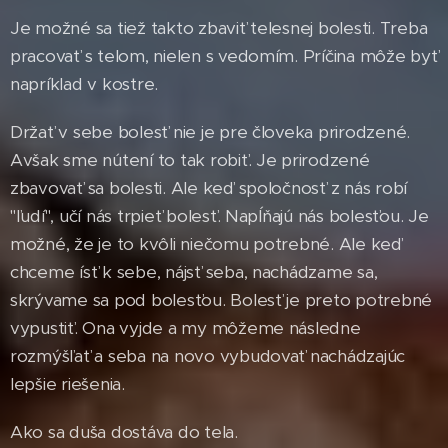
Je možné sa tiež takto zbaviť telesnej bolesti. Treba
pracovať s telom, nielen s vedomím. Príčina môže byť
napríklad v kostre.
Držať v sebe bolesť nie je pre človeka prirodzené.
Avšak sme nútení to tak robiť. Je prirodzené
zbavovať sa bolesti. Ale keď spoločnosť z nás robí
"ľudí", učí nás trpieť bolesť. Napĺňajú nás bolesťou. Je
možné, že je to kvôli niečomu potrebné. Ale keď
chceme ísť k sebe, nájsť seba, nachádzame sa,
skrývame sa pod bolesťou. Bolesť je preto potrebné
vypustiť. Ona vyjde a my môžeme následne
rozmýšľať a seba na novo vybudovať nachádzajúc
lepšie riešenia.
Ako sa duša dostáva do tela.