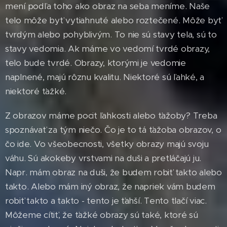
mení podľa toho ako obraz na seba meníme. Naše
telo môže byť vytiahnuté alebo roztečené. Môže byť
tvrdým alebo pohyblivým. To nie sú stavy tela, sú to
stavy vedomia. Ak máme vo vedomí tvrdé obrazy,
telo bude tvrdé. Obrazy, ktorými je vedomie
naplnené, majú rôznu kvalitu. Niektoré sú ľahké, a
niektoré ťažké.
Z obrazov máme pocit ľahkosti alebo ťažoby? Treba
spoznávať za tým niečo. Čo je to tá ťažoba obrazov, o
čo ide. Vo všeobecnosti, všetky obrazy majú svoju
váhu. Sú akokeby vrstvami na duši a pretláčajú ju.
Napr. mám obraz na duši, že budem robiť takto alebo
takto. Alebo mám iný obraz, že napriek vám budem
robiť takto a takto - tento je ťahší. Tento tlačí viac.
Môžeme cítiť, že ťažké obrazy sú také, ktoré sú