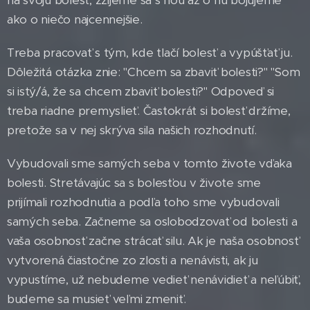
na svoju bolesť, zžijeme sa s ňou až o ňu bojujeme
ako o niečo najcennejšie.
Treba pracovať s tým, kde tlačí bolesť a vypúšťať ju.
Dôležitá otázka znie: "Chcem sa zbaviť bolesti?" "Som
si istý/á, že sa chcem zbaviť bolesti?" Odpoveď si
treba riadne premyslieť. Častokrát si bolesť držíme,
pretože sa v nej skrýva sila našich rozhodnutí.
Vybudovali sme samých seba v tomto živote vďaka
bolesti. Stretávajúc sa s bolesťou v živote sme
prijímali rozhodnutia a podľa toho sme vybudovali
samých seba. Začneme sa oslobodzovať od bolesti a
vaša osobnosť začne strácať silu. Ak je naša osobnosť
vytvorená čiastočne zo zlosti a nenávisti, ak ju
vypustíme, už nebudeme vedieť nenávidieť a neľúbiť,
budeme sa musieť veľmi zmeniť.