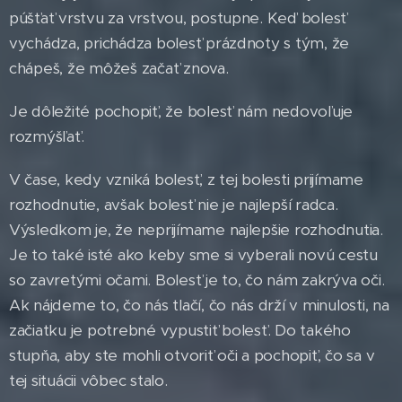
púšťať vrstvu za vrstvou, postupne. Keď bolesť
vychádza, prichádza bolesť prázdnoty s tým, že
chápeš, že môžeš začať znova.
Je dôležité pochopiť, že bolesť nám nedovoľuje
rozmýšľať.
V čase, kedy vzniká bolesť, z tej bolesti prijímame
rozhodnutie, avšak bolesť nie je najlepší radca.
Výsledkom je, že neprijímame najlepšie rozhodnutia.
Je to také isté ako keby sme si vyberali novú cestu
so zavretými očami. Bolesť je to, čo nám zakrýva oči.
Ak nájdeme to, čo nás tlačí, čo nás drží v minulosti, na
začiatku je potrebné vypustiť bolesť. Do takého
stupňa, aby ste mohli otvoriť oči a pochopiť, čo sa v
tej situácii vôbec stalo.