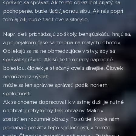
správne sa správať. Ak tento obraz bol prijatý na
pochopenie, bude tlačiť jednou silou. Ak nás popri
tom aj bili, bude tlačiť oveľa silnejšie.
Napr. deti prichádzajú zo školy, behajú,skáču, hrajú sa,
a po nejakom čase sa zmenia na malých robotov.
Obliekajú sa na ne obmedzujúce vrstvy, aby sa
správali správne. Ak sú tieto obrazy naplnené
bolesťou, človek je stláčaný oveľa silnejšie. Človek
nemôžerozmýšľať,
môže sa len správne správať, podľa noriem
spoločnosti.
Ak sa chceme dopracovať k vlastnej duši, je nutné
odobrať prebytočný tlak obrazov. Mali by
zostať len rozumné obrazy. To sú tie, ktoré nám
pomáhajú prežiť v tejto spoločnosti, v tomto