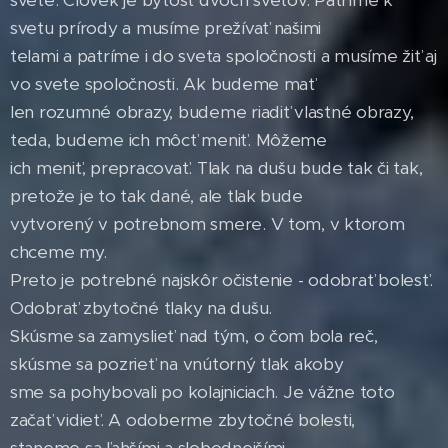
svete. Človek je bytosť dvoch svetov. Patríme k
svetu prírody a musíme prežívať našimi
telami a patríme i do sveta spoločnosti a musíme žiť aj
vo svete spoločnosti. Ak budeme mať
len rozumné obrazy, budeme riadiť vlastné obrazy,
teda, budeme ich môcť meniť. Môžeme
ich meniť, prepracovať. Tlak na dušu bude tak či tak,
pretože je to tak dané, ale tlak bude
vytvorený v potrebnom smere. V tom, v ktorom
chceme my.
Preto je potrebné najskôr očistenie - odobrať bolesť.
Odobrať zbytočné tlaky na dušu.
Skúsme sa zamyslieť nad tým, o čom bola reč,
skúsme sa pozrieť na vnútorný tlak akoby
sme sa pohybovali po kolajniciach. Je vážne toto
začať vidieť. A odoberme zbytočné bolesti,