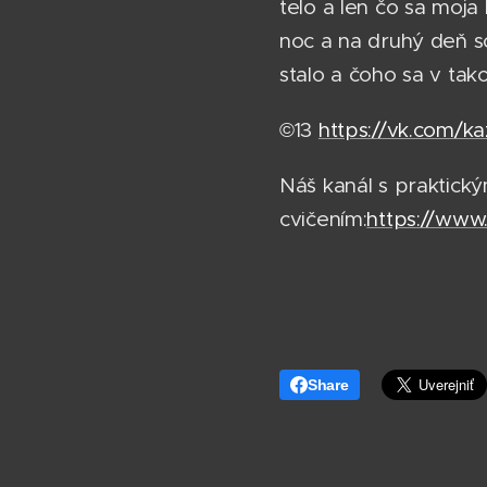
telo a len čo sa moja
noc a na druhý deň so
stalo a čoho sa v tak
©13
https://vk.com/
Náš kanál s praktick
cvičením:
https://ww
Share