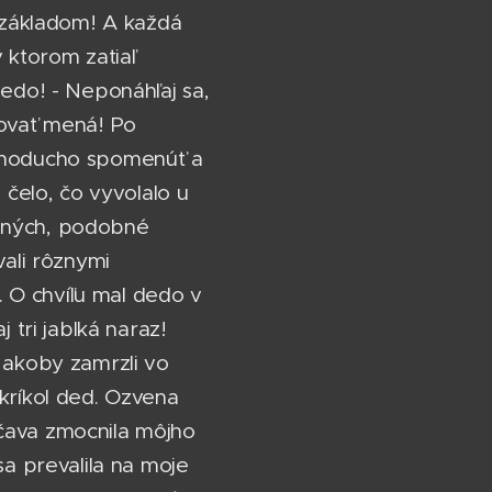
m základom! A každá
 ktorom zatiaľ
dedo! - Neponáhľaj sa,
novať mená! Po
ednoducho spomenúť a
 čelo, čo vyvolalo u
ušných, podobné
vali rôznymi
h. O chvíľu mal dedo v
 tri jablká naraz!
é akoby zamrzli vo
ykríkol ded. Ozvena
účava zmocnila môjho
sa prevalila na moje