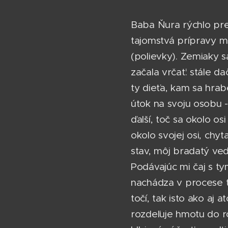
Baba Ňura rýchlo pres
tajomstvá prípravy ma
(polievky). Zemiaky s
začala vrčať: stále d
ty dieťa, kam sa hrab
útok na svoju osobu -
ďalší, toč sa okolo os
okolo svojej osi, chy
stav, môj bradatý ved
Podávajúc mi čaj s tym
nachádza v procese to
točí, tak isto ako aj
rozdeľuje hmotu do r