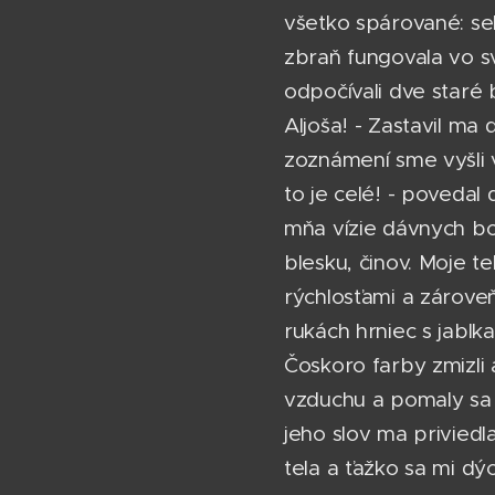
všetko spárované: sek
zbraň fungovala vo sv
odpočívali dve staré 
Aljoša! - Zastavil ma
zoznámení sme vyšli 
to je celé! - povedal
mňa vízie dávnych bo
blesku, činov. Moje t
rýchlosťami a zároveň 
rukách hrniec s jablka
Čoskoro farby zmizli 
vzduchu a pomaly sa r
jeho slov ma privied
tela a ťažko sa mi dý