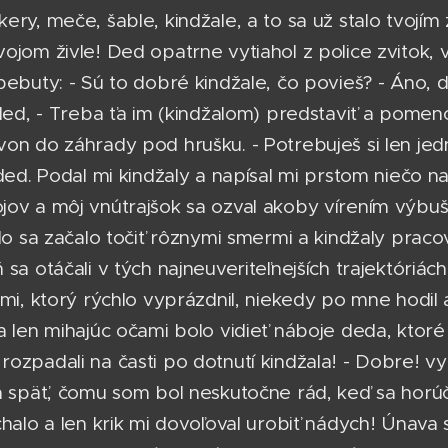
ery, meče, šable, kindžale, a to sa už stalo tvojí
ojom živle! Ded opatrne vytiahol z police zvitok, v
bebuty: - Sú to dobré kindžale, čo povieš? - Áno, 
 ded, - Treba ťa im (kindžalom) predstaviť a pome
von do záhrady pod hrušku. - Potrebuješ si len j
 ded. Podal mi kindžaly a napísal mi prstom niečo na
jov a môj vnútrajšok sa ozval akoby vírením výb
elo sa začalo točiť rôznymi smermi a kindžaly praco
sa otáčali v tých najneuveriteľnejších trajektóriác
mi, ktorý rýchlo vyprázdnil, niekedy po mne hodil aj
a len mihajúc očami bolo vidieť náboje deda, ktor
ozpadali na časti po dotnutí kindžala! - Dobre! v
la späť, čomu som bol neskutočne rád, keď sa hor
chalo a len krik mi dovoľoval urobiť nádych! Únava 