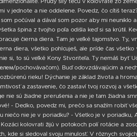
dimenzionalite. Prúdy sily tečú v kolovrate zo zeme
imi v jednote a nie oddelene. Povedz, čo cítiš teraz
 som počúval a dával som pozor aby mi neuniklo an
etka špina z tvojho poľa odišla keď si sa krútil. Ke
racuje čierna diera. Tam je veľké tajomstvo. Ty, vn
rna diera, všetko pohlcuješ, ale príde čas všetko
e si, to sú veľké Kony Stvoriteľa. Ty nemáš byť U
лем/pochovávačom). Buď odovzdávajúcim a nech 
rozbúrenú rieku! Dýchanie je základ života a hroma
tivosť a zastavenie, čo zastaví tvoj rozvoj a vše
 nie sú žiadne prerušenia a nie je tam žiadna smr
vé! - Dedko, povedz mi, prečo sa snažím robiť v
niečo nie je v poriadku? - Všetko je v poriadku, Al
. Kozáci kolovrati žijú v potokoch polí rotácie a zo
ch, kde si sledoval svoju minulosť. V rôznych svojich