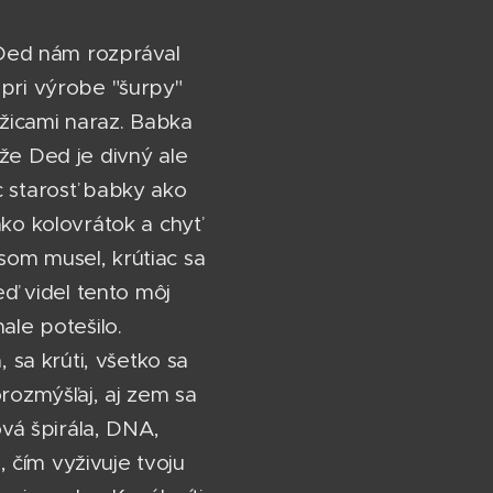
. Ded nám rozprával
 pri výrobe "šurpy"
yžicami naraz. Babka
že Ded je divný ale
c starosť babky ako
ako kolovrátok a chyť
 som musel, krútiac sa
eď videl tento môj
ale potešilo.
 sa krúti, všetko sa
orozmýšľaj, aj zem sa
ová špirála, DNA,
 čím vyživuje tvoju