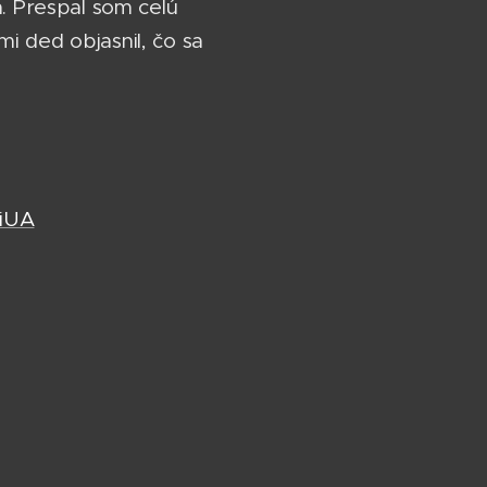
a. Prespal som celú
i ded objasnil, čo sa
iUA