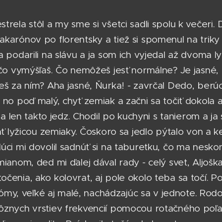
trela stôl a my sme si všetci sadli spolu k večeri
karónov po florentsky a tiež si spomenul na triky
a podarili na slávu a ja som ich vyjedal až dvoma l
ačo vymýšľaš. Čo nemôžeš jesť normálne? Je jasné, 
eš za ním? Aha jasné, Ňurka! - zavrčal Dedo, berú
 no poď malý, chyť zemiak a začni sa točiť dokola 
i a len takto jedz. Chodil po kuchyni s tanierom a ja
tať lyžicou zemiaky. Čoskoro sa jedlo pýtalo von a k
úci mi dovolil sadnúť si na taburetku, čo ma neskon
ianom, ded mi ďalej dával rady - celý svet, Aljoška,
čenia, ako kolovrat, aj pole okolo teba sa točí. P
 atómy, veľké aj malé, nachádzajúc sa v jednote. Rod
ôznych vrstiev frekvencií pomocou rotačného poľa,