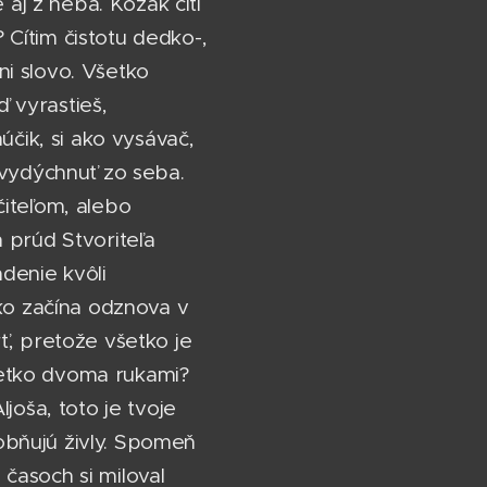
 aj z neba. Kozák cíti
? Cítim čistotu dedko-,
i slovo. Všetko
ď vyrastieš,
účik, si ako vysávač,
 vydýchnuť zo seba.
čiteľom, alebo
prúd Stvoriteľa
denie kvôli
tko začína odznova v
ť, pretože všetko je
šetko dvoma rukami?
joša, toto je tvoje
sobňujú živly. Spomeň
 časoch si miloval