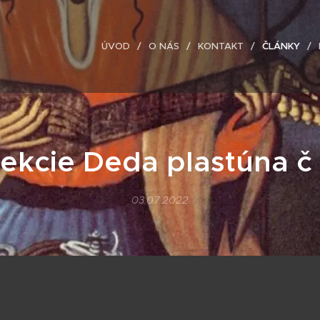
ÚVOD
O NÁS
KONTAKT
ČLÁNKY
ekcie Deda plastúna č
03.07.2022