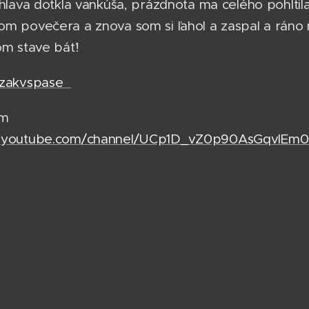
 hlava dotkla vankúša, prázdnota ma celého pohltil
m povečera a znova som si ľahol a zaspal a ráno m
om stave báť!
kazakvspase
ým
w.youtube.com/channel/UCp1D_vZ0p90AsGqvIEm0