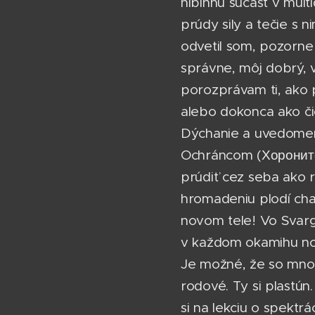
hlbinnú súčasť v multi
prúdy sily a tečie s n
odvetil som, pozorne
správne, môj dobrý, vš
porozprávam ti, ako p
alebo dokonca ako čie
Dýchanie a uvedomeni
Ochráncom (Хороните
prúdiť cez seba ako 
hromadeniu plodí cham
novom tele! Vo Svarge
v každom okamihu no
Je možné, že so mnou 
rodové. Ty si plastún
si na lekciu o spektrá