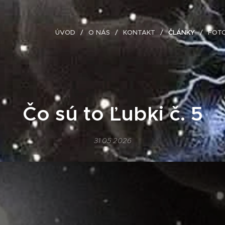
ÚVOD
O NÁS
KONTAKT
ČLÁNKY
FOT
Čo sú to Ľubki č. 5
31.05.2026