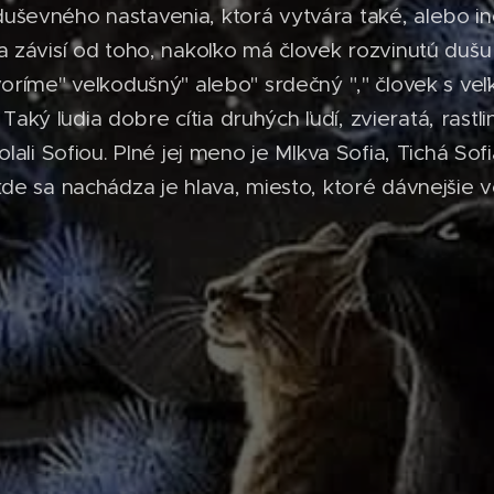
a duševného nastavenia, ktorá vytvára také, alebo in
závisí od toho, nakoľko má človek rozvinutú dušu -
oríme" veľkodušný" alebo" srdečný "," človek s ve
" Taký ľudia dobre cítia druhých ľudí, zvieratá, rastl
lali Sofiou. Plné jej meno je Mlkva Sofia, Tichá Sof
e sa nachádza je hlava, miesto, ktoré dávnejšie vo