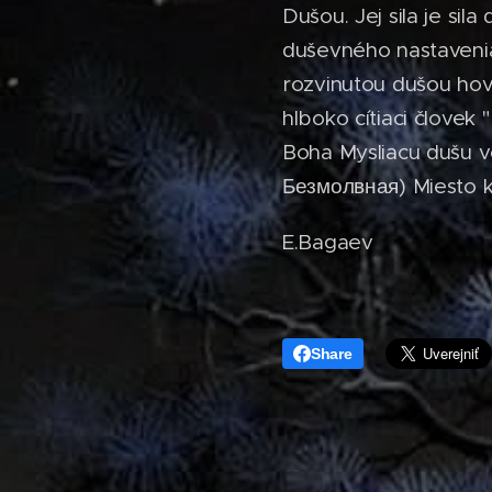
Dušou. Jej sila je sil
duševného nastavenia 
rozvinutou dušou hov
hlboko cítiaci človek 
Boha Mysliacu dušu vo
Безмолвная) Miesto kd
E.Bagaev
Share