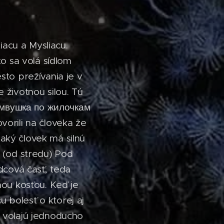
iacu a Mysliacu.
to sa volá sídlom
sto prežívania je v
e životnou silou. Tú
(Жмвушка по жилочкам
ovorili na človeka že
taký človek má silnú
 (od stredu) Pod
dcová časť, teda
nou kosťou. Keď je
u bolesť o ktorej aj
to volajú jednoducho