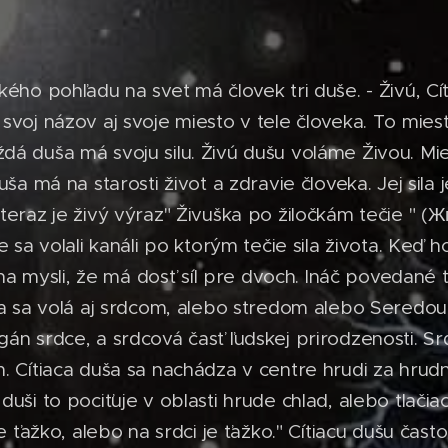
ého pohľadu na svet má človek tri duše. - Živú, Cít
svoj názov aj svoje miesto v tele človeka. To mies
á duša má svoju silu. Živú dušu voláme Živou. Mie
uša má na starosti život a zdravie človeka. Jej sila j
oteraz je živý výraz" Živuška po žiločkám tečie " 
e sa volali kanáli po ktorým tečie sila života. Keď h
i na mysli, že má dosť síl pre dvoch. Ináč povedané 
uša sa volá aj srdcom, alebo stredom alebo Seredou
án srdce, a srdcová časť ľudskej prirodzenosti. Sr
. Cítiaca duša sa nachádza v centre hrudi za hrud
uši to pociťuje v oblasti hrude chlad, alebo tlačiac
je ťažko, alebo na srdci je ťažko." Cítiacu dušu čas