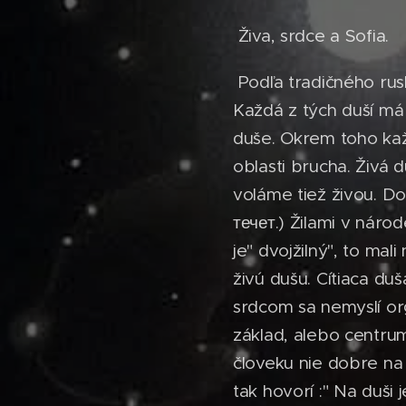
Živa, srdce a Sofia.
Podľa tradičného rusk
Každá z tých duší má 
duše. Okrem toho každ
oblasti brucha. Živá d
voláme tiež živou. D
течет.) Žilami v národ
je" dvojžilný", to mal
živú dušu. Cítiaca d
srdcom sa nemyslí org
základ, alebo centrum
človeku nie dobre na d
tak hovorí :" Na duši 