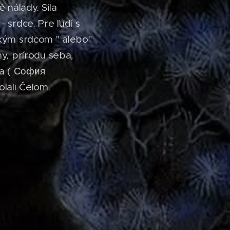
é nálady. Sila
 srdce. Pre ľudí s
ľkým srdcom " alebo"
iny, prírodu seba,
ia ( София
lali Čelom.