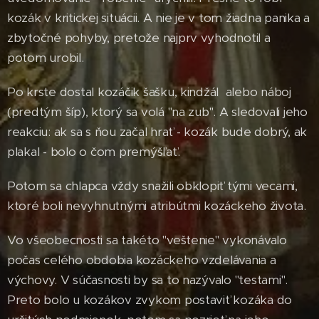
kozák v kritickej situácii. A nie je v tom žiadna panika a
zbytočné pohyby, pretože najprv vyhodnotil a
potom urobil.
Po krste dostal kozáčik šašku, kindžál alebo náboj
(predtým šíp), ktorý sa volá "na zub". A sledovali jeho
reakciu: ak sa s ňou začal hrať - kozák bude dobrý, ak
plakal - bolo o čom premýšľať.
Potom sa chlapca vždy snažili obklopiť tými vecami,
ktoré boli nevyhnutnými atribútmi kozáckeho života.
Vo všeobecnosti sa takéto "veštenie" vykonávalo
počas celého obdobia kozáckeho vzdelávania a
výchovy. V súčasnosti by sa to nazývalo "testami".
Preto bolo u kozákov zvykom postaviť kozáka do