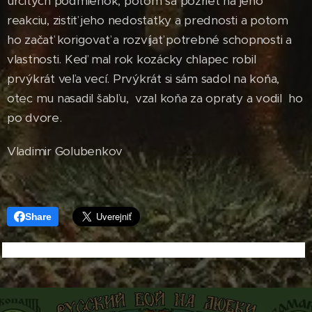
určitých podmienok, potom sa pozrieť na jeho
reakciu, zistiť jeho nedostatky a prednosti a potom
ho začať korigovať a rozvíjať potrebné schopnosti a
vlastnosti. Keď mal rok kozácky chlapec robil
prvýkrát veľa vecí. Prvýkrát si sám sadol na koňa,
otec mu nasadil šabľu, vzal koňa za opraty a vodil ho
po dvore.
Vladimir Golubenkov
Share