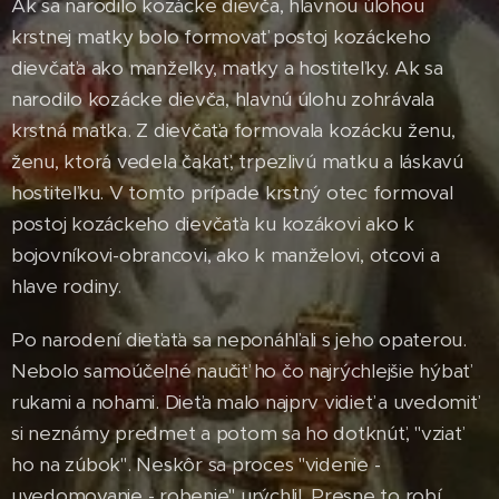
Ak sa narodilo kozácke dievča, hlavnou úlohou
krstnej matky bolo formovať postoj kozáckeho
dievčaťa ako manželky, matky a hostiteľky. Ak sa
narodilo kozácke dievča, hlavnú úlohu zohrávala
krstná matka. Z dievčaťa formovala kozácku ženu,
ženu, ktorá vedela čakať, trpezlivú matku a láskavú
hostiteľku. V tomto prípade krstný otec formoval
postoj kozáckeho dievčaťa ku kozákovi ako k
bojovníkovi-obrancovi, ako k manželovi, otcovi a
hlave rodiny.
Po narodení dieťaťa sa neponáhľali s jeho opaterou.
Nebolo samoúčelné naučiť ho čo najrýchlejšie hýbať
rukami a nohami. Dieťa malo najprv vidieť a uvedomiť
si neznámy predmet a potom sa ho dotknúť, "vziať
ho na zúbok". Neskôr sa proces "videnie -
uvedomovanie - robenie" urýchlil. Presne to robí