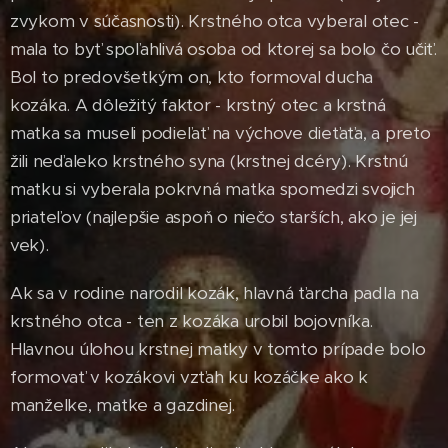
zvykom v súčasnosti). Krstného otca vyberal otec -
mala to byť spoľahlivá osoba od ktorej sa bolo čo učiť.
Bol to predovšetkým on, kto formoval ducha
kozáka. A dôležitý faktor - krstný otec a krstná
matka sa museli podieľať na výchove dieťaťa, a preto
žili neďaleko krstného syna (krstnej dcéry). Krstnú
matku si vyberala pokrvná matka spomedzi svojich
priateľov (najlepšie aspoň o niečo starších, ako je jej
vek).
Ak sa v rodine narodil kozák, hlavná ťarcha padla na
krstného otca - ten z kozáka urobil bojovníka.
Hlavnou úlohou krstnej matky v tomto prípade bolo
formovať v kozákovi vzťah ku kozáčke ako k
manželke, matke a gazdinej.