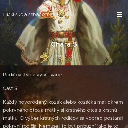
Ľubki-škola sebapoznania
Chara 5
25.08.2024
Rodičovstvo a vyučovanie.
Časť 5
Každý novorodený kozák alebo kozáčka mali okrem
pokrvného otca a matky aj krstného otca a krstnú
matku. O výber krstných rodičov sa vopred postarali
pokrvní rodičia. Nemuseli to byť príbuzní (ako je to